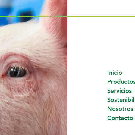
 inteligente: clave
Nutrición animal y su
a producción
impacto en la calidad
ficiente y
los alimentos que
le
consumimos
Inicio
Producto
Servicios
Sostenibi
Nosotros
Contacto