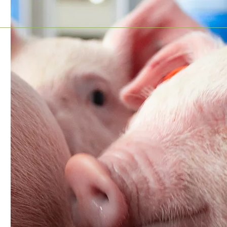
Una mirada histórica a la
Nutrición
nutrición animal: de lo
para un
básico a lo estratégico
animal e
sostenib