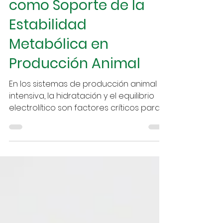
SOLUVIT®: Hidratación
y Equilibrio Electrolítico
como Soporte de la
Estabilidad
Metabólica en
Producción Animal
En los sistemas de producción animal
intensiva, la hidratación y el equilibrio
electrolítico son factores críticos para
sostener la estabilidad metabólica y la
eficiencia productiva. Este artículo
explica el papel fisiológico del agua, los
efectos del desbalance hídrico en el
desempeño animal y cómo la
suplementación vía agua se convierte