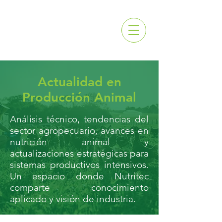
Actualidad en
Producción Animal
Análisis técnico, tendencias del
sector agropecuario, avances en
nutrición animal y
actualizaciones estratégicas para
sistemas productivos intensivos.
Un espacio donde Nutritec
comparte conocimiento
aplicado y visión de industria.