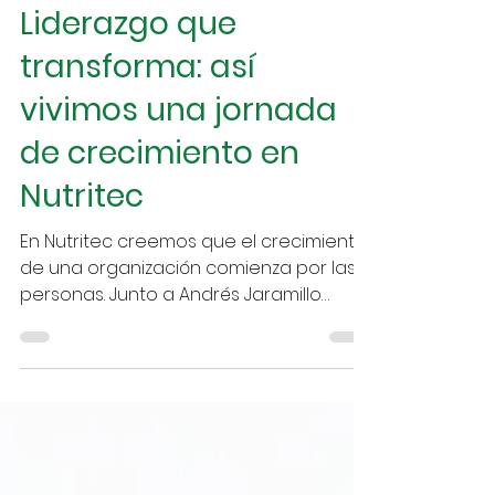
20 may
3 min de lectura
Liderazgo que
transforma: así
vivimos una jornada
de crecimiento en
Nutritec
En Nutritec creemos que el crecimiento
de una organización comienza por las
personas. Junto a Andrés Jaramillo
Múnera vivimos una jornada enfocada
en liderazgo, trabajo en equipo y
sentido de pertenencia, fortaleciendo
nuestra cultura organizacional y
reafirmando el valor del crecimiento